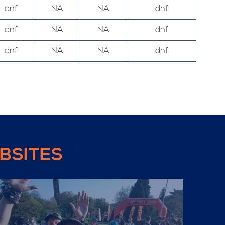
dnf
NA
NA
dnf
dnf
NA
NA
dnf
dnf
NA
NA
dnf
BSITES