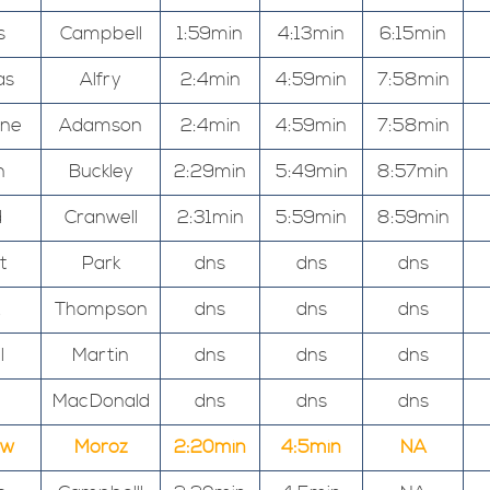
s
Campbell
1:59min
4:13min
6:15min
as
Alfry
2:4min
4:59min
7:58min
ine
Adamson
2:4min
4:59min
7:58min
n
Buckley
2:29min
5:49min
8:57min
d
Cranwell
2:31min
5:59min
8:59min
t
Park
dns
dns
dns
Thompson
dns
dns
dns
l
Martin
dns
dns
dns
MacDonald
dns
dns
dns
ew
Moroz
2:20min
4:5min
NA