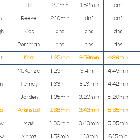
r
Hill
2:2min
4:52min
dnf
n
Reeve
2:10min
dnf
dnf
gh
Nias
dns
dns
dns
n
Portman
dns
dns
dns
t
Kerr
1:25min
2:59min
4:28min
McKenzie
1:25min
3:4min
4:49min
an
Tierney
1:33min
3:13min
4:42min
d
Jorden
1:35min
3:29min
5:20min
sa
Arkinstall
1:38min
3:43min
5:35min
ew
Masi
1:38min
3:43min
5:35min
ew
Moroz
1:59min
4:13min
6:15min