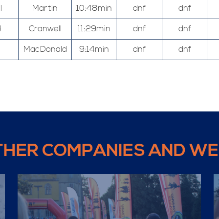
l
Martin
10:48min
dnf
dnf
d
Cranwell
11:29min
dnf
dnf
MacDonald
9:14min
dnf
dnf
THER COMPANIES AND WE