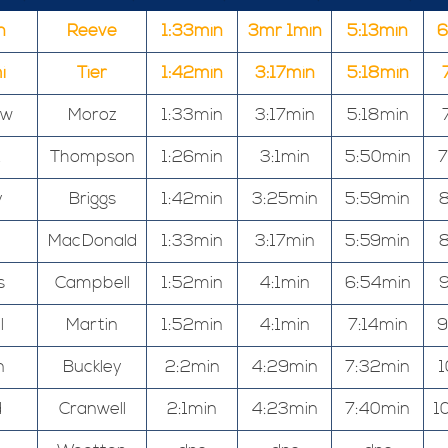
n
Reeve
1:33min
3mr 1min
5:13min
6
i
Tier
1:42min
3:17min
5:18min
ew
Moroz
1:33min
3:17min
5:18min
Thompson
1:26min
3:1min
5:50min
7
y
Briggs
1:42min
3:25min
5:59min
8
MacDonald
1:33min
3:17min
5:59min
8
s
Campbell
1:52min
4:1min
6:54min
9
l
Martin
1:52min
4:1min
7:14min
9
n
Buckley
2:2min
4:29min
7:32min
1
d
Cranwell
2:1min
4:23min
7:40min
1