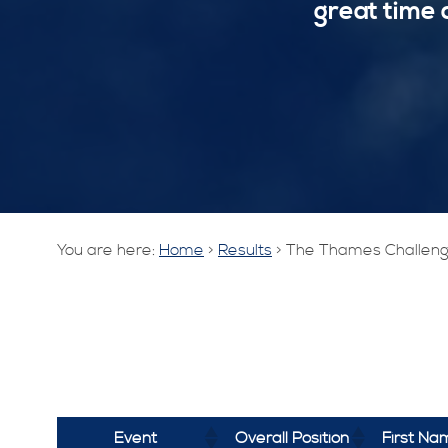
great time 
You are here:
Home
>
Results
>
The Thames Challeng
Event
Overall Position
First Na