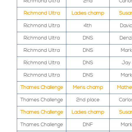
Richmond Ultra
2nd
Carlo
Richmond Ultra
Ladies champ
Susa
Richmond Ultra
4th
Davi
Richmond Ultra
DNS
Denzi
Richmond Ultra
DNS
Mark
Richmond Ultra
DNS
Jay
Richmond Ultra
DNS
Mark
Thames Challenge
Mens champ
Math
Thames Challenge
2nd place
Carlo
Thames Challenge
Ladies champ
Susa
Thames Challenge
DNF
Mark