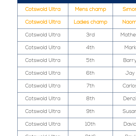
Cotswold Ultra
Mens champ
Simo
Cotswold Ultra
Ladies champ
Naom
Cotswold Ultra
3rd
Math
Cotswold Ultra
4th
Mark
Cotswold Ultra
5th
Barr
Cotswold Ultra
6th
Jay
Cotswold Ultra
7th
Carlo
Cotswold Ultra
8th
Denzi
Cotswold Ultra
9th
Susa
Cotswold Ultra
10th
Davi