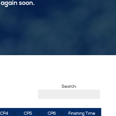
 again soon.
Search:
CP4
CP5
CP6
Finishing Time