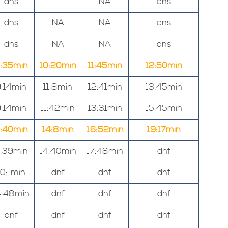
dns
NA
dns
dns
NA
NA
dns
dns
NA
NA
dns
:35min
10:20min
11:45min
12:50min
:14min
11:8min
12:41min
13:45min
:14min
11:42min
13:31min
15:45min
1:40min
14:8min
16:52min
19:17min
1:39min
14:40min
17:48min
dnf
10:1min
dnf
dnf
dnf
4:48min
dnf
dnf
dnf
dnf
dnf
dnf
dnf