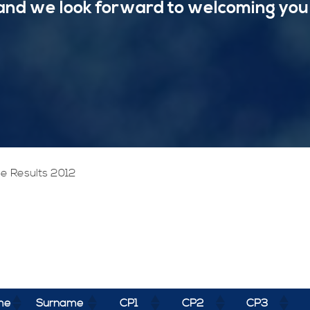
and we look forward to welcoming you
e Results 2012
me
Surname
CP1
CP2
CP3