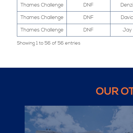
Thames Challenge
DNF
Denzi
Thames Challenge
DNF
Davi
Thames Challenge
DNF
Jay
Showing 1 to 56 of 56 entries
OUR O