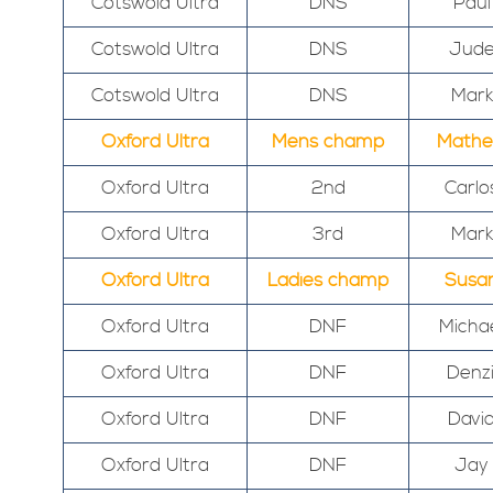
Cotswold Ultra
DNS
Paul
Cotswold Ultra
DNS
Jud
Cotswold Ultra
DNS
Mark
Oxford Ultra
Mens champ
Math
Oxford Ultra
2nd
Carlo
Oxford Ultra
3rd
Mark
Oxford Ultra
Ladies champ
Susa
Oxford Ultra
DNF
Micha
Oxford Ultra
DNF
Denzi
Oxford Ultra
DNF
Davi
Oxford Ultra
DNF
Jay