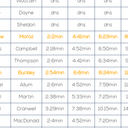
Wootten
dns
dns
dns
e
Dayne
dns
dns
dns
Sheldon
dns
dns
dns
ew
Moroz
2:2min
4:41min
6:23min
8
s
Campbell
2:18min
4:52min
6:50min
9
Thompson
2:6min
4:41min
6:34min
9
n
Buckley
2:54min
6:6min
8:24min
1
el
Allum
2:6min
4:52min
7:59min
1
l
Martin
2:38min
5:33min
7:25min
d
Cranwell
3:29min
7:38min
10:15min
1
MacDonald
2:4min
4:52min
7:20min