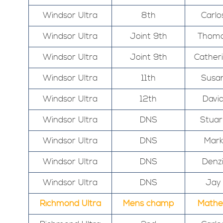
Windsor Ultra
8th
Carlo
Windsor Ultra
Joint 9th
Thom
Windsor Ultra
Joint 9th
Cather
Windsor Ultra
11th
Susa
Windsor Ultra
12th
Davi
Windsor Ultra
DNS
Stuar
Windsor Ultra
DNS
Mark
Windsor Ultra
DNS
Denzi
Windsor Ultra
DNS
Jay
Richmond Ultra
Mens champ
Math