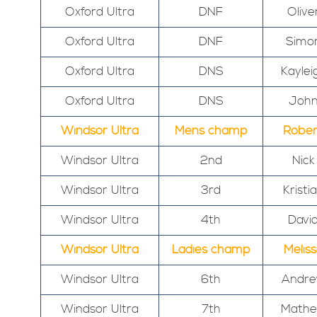
Oxford Ultra
DNF
Olive
Oxford Ultra
DNF
Simo
Oxford Ultra
DNS
Kaylei
Oxford Ultra
DNS
Joh
Windsor Ultra
Mens champ
Rober
Windsor Ultra
2nd
Nick
Windsor Ultra
3rd
Kristi
Windsor Ultra
4th
Davi
Windsor Ultra
Ladies champ
Melis
Windsor Ultra
6th
Andr
Windsor Ultra
7th
Math