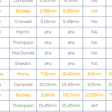
s
Campbelll
2:20min
4:5min
NA
n
Buckley
2:58min
5:35min
NA
d
Cranwell
3:16min
5:49min
NA
l
Martin
dns
dns
NA
Thompson
dns
dns
NA
MacDonald
dns
dns
NA
Sheldon
dns
dns
NA
ew
Moroz
7:51min
12:40min
9:5min
5
s
Campbell
10:10min
13:45min
9:5min
5
n
Buckley
11:8min
19:17min
12:25min
7
Thompson
15:45min
15:45min
dnf